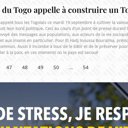
du Togo appelle à construire un T
elé tous les Togolais ce mardi 19 septembre à cultiver la valeur 
 soit leur bord politique. Ceci au cours d’un point de presse durant
voyé des messages aux populations, aux acteurs de la vie sociopoli
aux imams en particulier. Pour El Hadj Inoussa Bouraïma, présid
commun. Aussi il incombe à tous de le bâtir et de le préserver pour
iller à la paix, en ces moments où le pays est secoué
47
48
49
50
…
54