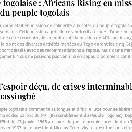
 togolaise : Africans Rising en mis
 du peuple togolais
ricaine était en mission de solidarité aux côtés du peuple togolais 
semaine. Cette mission a pris fin ce vendredi au cours d’une rencon
de cette rencontre, les membres de la mission de Africans Rising 
 point des diverses activités menées au Togo durant les cinq (5) 
apport détaillé avec des recommandations à l’appui. Mais d’une man
angement. Nous ne pouvons pas venir ici en sapeurs pompiers car i
’espoir déçu, de crises interminabl
nassingbé
ple togolais a commencé sa longue et difficile lutte pour se libérer
a et des barons du RPT (Rassemblement du Peuple Togolais). Depu
d’Etat du 13 janvier 1963 au cours duquel le premier président du 
anvier 1967 ou le président Nicolas Grunitzky fut destitué sans effu