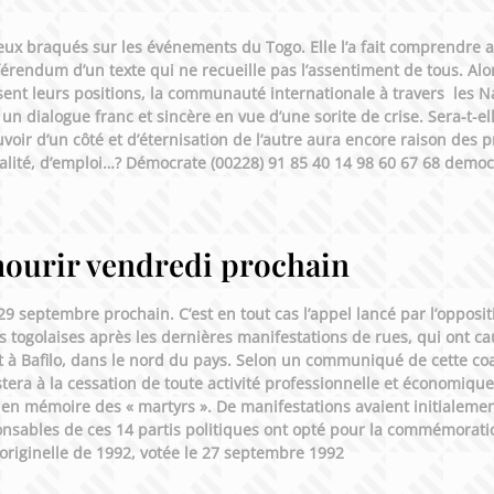
ux braqués sur les événements du Togo. Elle l’a fait comprendre 
érendum d’un texte qui ne recueille pas l’assentiment de tous. Alors
sent leurs positions, la communauté internationale à travers les Na
n dialogue franc et sincère en vue d’une sorite de crise. Sera-t-ell
uvoir d’un côté et d’éternisation de l’autre aura encore raison des 
’égalité, d’emploi…? Démocrate (00228) 91 85 40 14 98 60 67 68 
mourir vendredi prochain
9 septembre prochain. C’est en tout cas l’appel lancé par l’opposit
s togolaises après les dernières manifestations de rues, qui ont ca
 à Bafilo, dans le nord du pays. Selon un communiqué de cette coal
stera à la cessation de toute activité professionnelle et économiqu
t en mémoire des « martyrs ». De manifestations avaient initialeme
onsables de ces 14 partis politiques ont opté pour la commémorat
originelle de 1992, votée le 27 septembre 1992