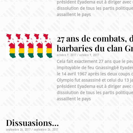
président Eyadema eut à diriger avec 
dissolution de tous les partis politiq
assaillent le pays
27 ans de combats, d
barbaries du clan G
octobre 9, 2017
octobre 9, 2017
Cela fait exactement 27 ans que le peu
impitoyable de feu Gnassingbé Eyadem
le 14 avril 1967 après les deux coups 
Olympio fut assassiné et celui du 13 j
président Eyadema eut à diriger avec 
dissolution de tous les partis politiq
assaillent le pays
Dissuasions…
septembre 26, 2017
septembre 26, 2017