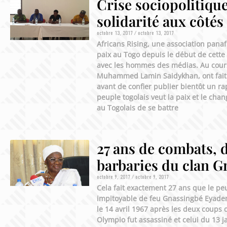
Crise sociopolitique
solidarité aux côtés
octobre 13, 2017
octobre 13, 2017
Africans Rising, une association panaf
paix au Togo depuis le début de cette 
avec les hommes des médias. Au cours 
Muhammed Lamin Saidykhan, ont fait le
avant de confier publier bientôt un r
peuple togolais veut la paix et le ch
au Togolais de se battre
27 ans de combats, d
barbaries du clan G
octobre 9, 2017
octobre 9, 2017
Cela fait exactement 27 ans que le peu
impitoyable de feu Gnassingbé Eyadem
le 14 avril 1967 après les deux coups 
Olympio fut assassiné et celui du 13 j