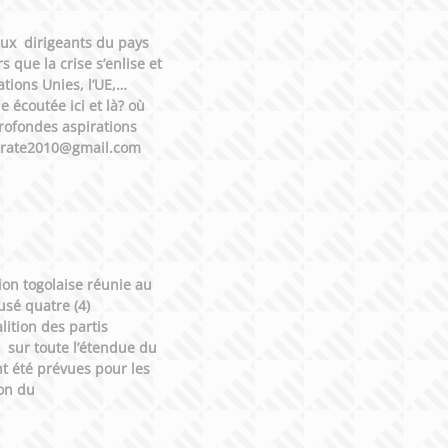
aux dirigeants du pays
 que la crise s’enlise et
tions Unies, l’UE,…
e écoutée ici et là? où
profondes aspirations
democrate2010@gmail.com
ion togolaise réunie au
usé quatre (4)
ition des partis
e sur toute l’étendue du
nt été prévues pour les
ion du