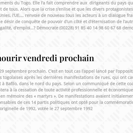
ments du Togo. Elle l’a fait comprendre aux dirigeants du pays qu
 de tous. Alors que la crise s’enlise et que les divers protagoniste
nies, l’UE,… renvoie de nouveau tous les acteurs à un dialogue fra
et le désir de conquête de pouvoir d’un côté et d’éternisation de l’au
d’égalité, d’emploi…? Démocrate (00228) 91 85 40 14 98 60 67 68 
mourir vendredi prochain
9 septembre prochain. C’est en tout cas l’appel lancé par l’opposit
s togolaises après les dernières manifestations de rues, qui ont ca
 à Bafilo, dans le nord du pays. Selon un communiqué de cette coal
stera à la cessation de toute activité professionnelle et économiqu
t en mémoire des « martyrs ». De manifestations avaient initialeme
onsables de ces 14 partis politiques ont opté pour la commémorat
originelle de 1992, votée le 27 septembre 1992