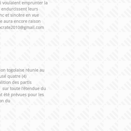
i voulaient emprunter la
s endurcissent leurs
nc et sincère en vue
tre aura encore raison
democrate2010@gmail.com
ion togolaise réunie au
usé quatre (4)
ition des partis
e sur toute l’étendue du
nt été prévues pour les
ion du