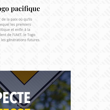
ogo pacifique
de la paix où qu’ils
 lequel les premiers
tique et enfin à la
ent de l’UMT, le Togo
 les générations futures.