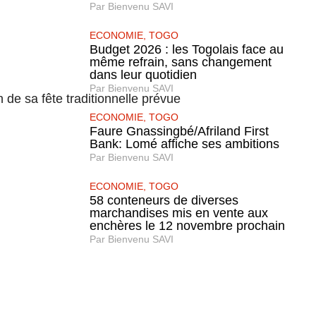
Par
Bienvenu SAVI
ECONOMIE
,
TOGO
Budget 2026 : les Togolais face au
même refrain, sans changement
dans leur quotidien
Par
Bienvenu SAVI
n de sa fête traditionnelle prévue
ECONOMIE
,
TOGO
Faure Gnassingbé/Afriland First
Bank: Lomé affiche ses ambitions
Par
Bienvenu SAVI
ECONOMIE
,
TOGO
58 conteneurs de diverses
marchandises mis en vente aux
enchères le 12 novembre prochain
Par
Bienvenu SAVI