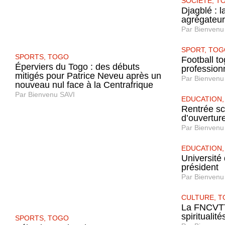
SOCIETE
,
T
Djagblé : 
agrégateu
Par
Bienvenu
SPORT
,
TOG
SPORTS
,
TOGO
Football to
Éperviers du Togo : des débuts
profession
mitigés pour Patrice Neveu après un
Par
Bienvenu
nouveau nul face à la Centrafrique
Par
Bienvenu SAVI
EDUCATION
Rentrée sc
d’ouverture,
Par
Bienvenu
EDUCATION
Université
président
Par
Bienvenu
CULTURE
,
T
La FNCVTT 
spiritualit
SPORTS
,
TOGO