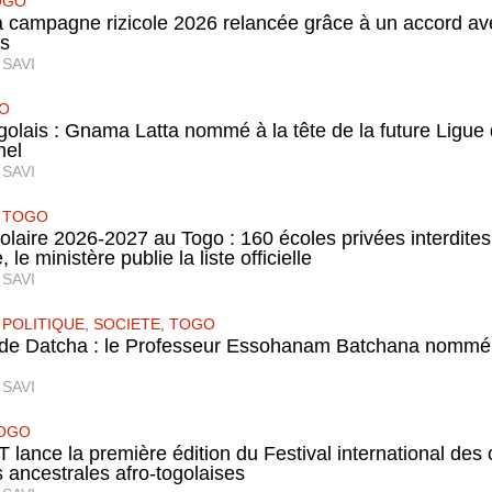
OGO
la campagne rizicole 2026 relancée grâce à un accord a
rs
 SAVI
O
golais : Gnama Latta nommé à la tête de la future Ligue 
nel
 SAVI
,
TOGO
olaire 2026-2027 au Togo : 160 écoles privées interdites
 le ministère publie la liste officielle
 SAVI
,
POLITIQUE
,
SOCIETE
,
TOGO
 de Datcha : le Professeur Essohanam Batchana nommé
 SAVI
OGO
lance la première édition du Festival international des c
és ancestrales afro-togolaises