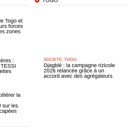
TOGO
le Togo et
urs forces
des zones
SOCIETE
,
TOGO
ières :
Djagblé : la campagne rizicole
e TESSI
2026 relancée grâce à un
ettes
accord avec des agrégateurs
élérer la
sur les
icapées