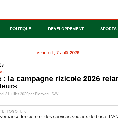
POLITIQUE
DEVELOPPEMENT
SPORTS
vendredi, 7 août 2026
ÉS
GO
 : la campagne rizicole 2026 rel
teurs
di 31 juillet 2026
par
Bienvenu SAVI
TE
,
TOGO
,
Une
ernance foncière et des services sociaux de base: L’