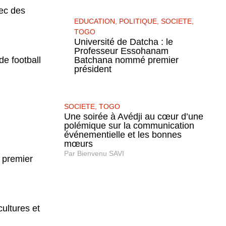
vec des
EDUCATION
,
POLITIQUE
,
SOCIETE
,
TOGO
Université de Datcha : le
Professeur Essohanam
Batchana nommé premier
de football
président
SOCIETE
,
TOGO
Une soirée à Avédji au cœur d’une
polémique sur la communication
événementielle et les bonnes
mœurs
Par
Bienvenu SAVI
 premier
ultures et