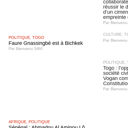
collaborat
réussir le
d’un ciment
empreinte
Par
Bienvenu
CULTURE
,
T
POLITIQUE
,
TOGO
Par
Bienvenu
Faure Gnassingbé est à Bichkek
Par
Bienvenu SAVI
POLITIQUE
,
Togo : l’op
société civ
Vogan cont
Constituti
Par
Bienvenu
AFRIQUE
,
POLITIQUE
Sénégal : Ahmadou Al Aminou Lô