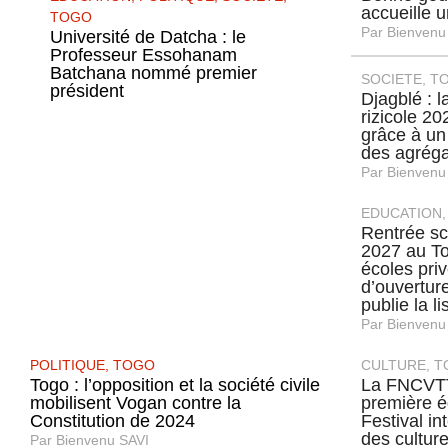
accueille u
TOGO
Par
Bienvenu
Université de Datcha : le
Professeur Essohanam
Batchana nommé premier
SOCIETE
,
T
président
Djagblé : 
rizicole 2
grâce à un
des agréga
Par
Bienvenu
EDUCATION
Rentrée sc
2027 au To
écoles priv
d’ouverture
publie la lis
Par
Bienvenu
POLITIQUE
,
TOGO
CULTURE
,
T
Togo : l’opposition et la société civile
La FNCVTT
mobilisent Vogan contre la
première é
Constitution de 2024
Festival in
des culture
Par
Bienvenu SAVI