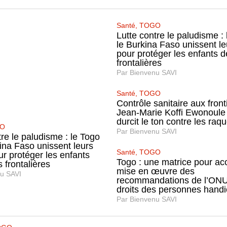
Santé
,
TOGO
Lutte contre le paludisme : 
le Burkina Faso unissent le
pour protéger les enfants 
frontalières
Par
Bienvenu SAVI
Santé
,
TOGO
Contrôle sanitaire aux front
Jean-Marie Koffi Ewonoul
durcit le ton contre les raqu
O
Par
Bienvenu SAVI
tre le paludisme : le Togo
kina Faso unissent leurs
Santé
,
TOGO
ur protéger les enfants
Togo : une matrice pour acc
 frontalières
mise en œuvre des
u SAVI
recommandations de l’ONU 
droits des personnes hand
Par
Bienvenu SAVI