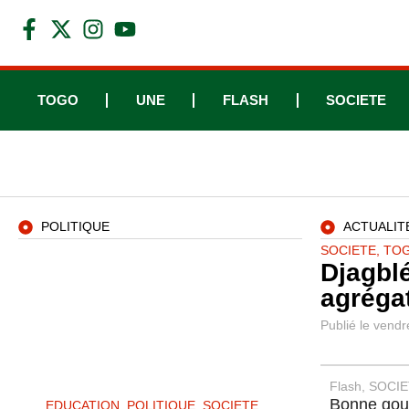
TOGO
UNE
FLASH
SOCIETE
POLITIQUE
ACTUALIT
SOCIETE
,
TO
Djagblé
agréga
Publié le
vendre
Flash
,
SOCIE
Bonne gouv
EDUCATION
,
POLITIQUE
,
SOCIETE
,