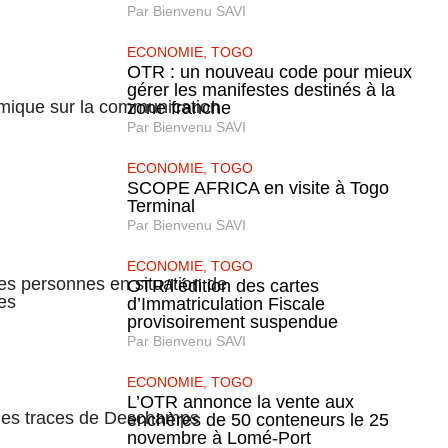
Par
Bienvenu SAVI
ECONOMIE
,
TOGO
OTR : un nouveau code pour mieux
gérer les manifestes destinés à la
émique sur la communication
zone franche
Par
Bienvenu SAVI
ECONOMIE
,
TOGO
SCOPE AFRICA en visite à Togo
Terminal
Par
Bienvenu SAVI
ECONOMIE
,
TOGO
des personnes en situation de
OTR/l’édition des cartes
es
d’Immatriculation Fiscale
provisoirement suspendue
Par
Bienvenu SAVI
ECONOMIE
,
TOGO
L’OTR annonce la vente aux
 les traces de Deschamps
enchères de 50 conteneurs le 25
novembre à Lomé-Port