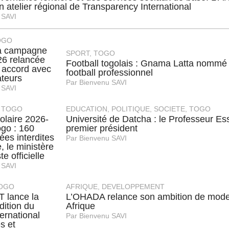
n atelier régional de Transparency International
 SAVI
OGO
la campagne
SPORT
,
TOGO
026 relancée
Football togolais : Gnama Latta nommé à
 accord avec
football professionnel
teurs
Par
Bienvenu SAVI
 SAVI
,
TOGO
EDUCATION
,
POLITIQUE
,
SOCIETE
,
TOGO
olaire 2026-
Université de Datcha : le Professeur
go : 160
premier président
ées interdites
Par
Bienvenu SAVI
, le ministère
te officielle
 SAVI
OGO
AFRIQUE
,
DEVELOPPEMENT
 lance la
L’OHADA relance son ambition de modern
dition du
Afrique
ternational
Par
Bienvenu SAVI
s et