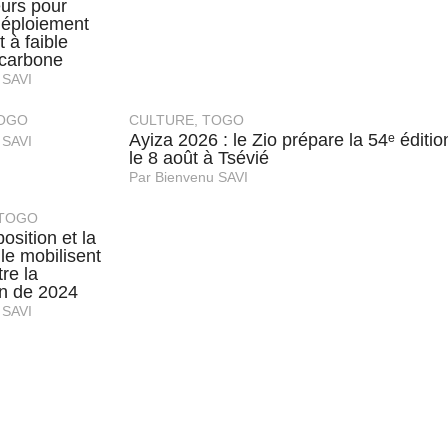
eurs pour
 déploiement
 à faible
 carbone
 SAVI
OGO
CULTURE
,
TOGO
Ayiza 2026 : le Zio prépare la 54ᵉ éditio
 SAVI
le 8 août à Tsévié
Par
Bienvenu SAVI
TOGO
position et la
ile mobilisent
re la
on de 2024
 SAVI