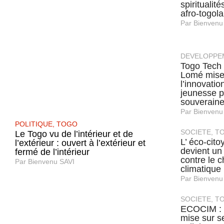
spiritualit
afro-togola
Par
Bienvenu
DEVELOPPE
Togo Tech
Lomé mise
l’innovation
jeunesse p
souverain
Par
Bienvenu
POLITIQUE
,
TOGO
SOCIETE
,
T
Le Togo vu de l’intérieur et de
L’ éco-cit
l’extérieur : ouvert à l’extérieur et
devient un 
fermé de l’intérieur
contre le 
Par
Bienvenu SAVI
climatique
Par
Bienvenu
SOCIETE
,
T
ECOCIM :
mise sur s