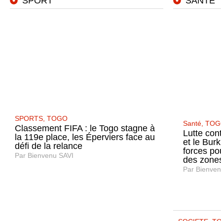
SPORT
SANTÉ
SPORTS
,
TOGO
Santé
,
TOG
Classement FIFA : le Togo stagne à
Lutte con
la 119e place, les Éperviers face au
et le Bur
défi de la relance
forces po
Par
Bienvenu SAVI
des zones
Par
Bienven