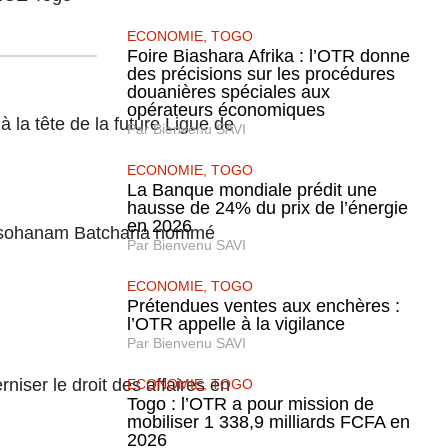
ECONOMIE
,
TOGO
Foire Biashara Afrika : l’OTR donne
des précisions sur les procédures
douanières spéciales aux
opérateurs économiques
 la tête de la future Ligue de
Par
Bienvenu SAVI
ECONOMIE
,
TOGO
La Banque mondiale prédit une
hausse de 24% du prix de l’énergie
en 2026
 Essohanam Batchana nommé
Par
Bienvenu SAVI
ECONOMIE
,
TOGO
Prétendues ventes aux enchères :
l’OTR appelle à la vigilance
Par
Bienvenu SAVI
iser le droit des affaires en
ECONOMIE
,
TOGO
Togo : l’OTR a pour mission de
mobiliser 1 338,9 milliards FCFA en
2026