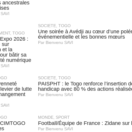
és ancestrales
ises
 SAVI
SOCIETE
,
TOGO
Une soirée à Avédji au cœur d’une pol
MENT
,
TOGO
événementielle et les bonnes mœurs
 Expo 2026 :
Par
Bienvenu SAVI
 sur
 et la
our bâtir sa
eté numérique
 SAVI
OGO
SOCIETE
,
TOGO
oyenneté
PAISPHT : le Togo renforce l’insertion 
levier de lutte
handicap avec 80 % des actions réalisé
changement
Par
Bienvenu SAVI
 SAVI
OGO
MONDE
,
SPORT
 CIMTOGO
Football/Équipe de France : Zidane sur
es
Par
Bienvenu SAVI