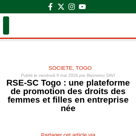
SOCIETE
,
TOGO
Publié le
vendredi 8 mai 2026,
par
Bienvenu SAVI
RSE-SC Togo : une plateforme
de promotion des droits des
femmes et filles en entreprise
née
Partager cet article via