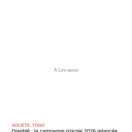
À Lire aussi
SOCIETE
,
TOGO
Djagblé : la campagne rizicole 2026 relancée