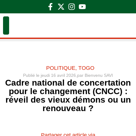
POLITIQUE
,
TOGO
Publié le
jeudi 16 avril 2026,
par
Bienvenu SAVI
Cadre national de concertation
pour le changement (CNCC) :
réveil des vieux démons ou un
renouveau ?
Partager cet article via