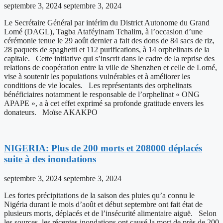
septembre 3, 2024
septembre 3, 2024
Le Secrétaire Général par intérim du District Autonome du Grand
Lomé (DAGL), Tagba Ataféyinam Tchalim, à l’occasion d’une
cérémonie tenue le 29 août dernier a fait des dons de 84 sacs de riz,
28 paquets de spaghetti et 112 purifications, à 14 orphelinats de la
capitale. Cette initiative qui s’inscrit dans le cadre de la reprise des
relations de coopération entre la ville de Shenzhen et celle de Lomé,
vise à soutenir les populations vulnérables et à améliorer les
conditions de vie locales. Les représentants des orphelinats
bénéficiaires notamment le responsable de l’orphelinat « ONG
APAPE », a à cet effet exprimé sa profonde gratitude envers les
donateurs. Moïse AKAKPO
NIGERIA: Plus de 200 morts et 208000 déplacés
suite à des inondations
septembre 3, 2024
septembre 3, 2024
Les fortes précipitations de la saison des pluies qu’a connu le
Nigéria durant le mois d’août et début septembre ont fait état de
plusieurs morts, déplacés et de l’insécurité alimentaire aiguë. Selon
les sources, les récentes inondations ont causé la mort de près de 200