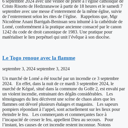
6 septembre 2024 avec une veillée de prière à l’église catholique de
Cristo Risorto de Hedzranawoe à partir de 18 heures et le samedi 7
septembre avec une messe d’enterrement de la même église, suivie
de l’enterrement selon les rites de l’église. Rappelons que, Mgr
Nicodème Anani Barrigah-Benissan sera inhumé à la cathédrale de
Lomé, conformément à la pratique ancienne consacré par le canon
1242 du code de droit canonique de 1983. Une pratique pour
matérialiser le lien perpétuel qui unit l’évêque à son diocèse.
Le Togo renoue avec la flamme
septembre 3, 2024
septembre 3, 2024
Un marché de Lomé a été touché par un incendie ce 3 septembre
2024. En effet, dans la nuit de ce mardi 3 septembre 2024, le
marché de Kégué, situé dans la commune du Golfe 2, est envahi par
un violent incendie, entrainant des dégâts considérables. Les
témoignages du lieu décrivent une scène de chaos alors que les
flammes ont dévoré plusieurs étalages et magasins. Les sapeurs
pompiers répondant à l’appel, sont actuellement sur les lieux pour
éteindre le feu. Les commerçants et commerçantes face à
l’incapacité de cesser le feu, appellent Dieu au secours. Pour
l’instant, les causes de cet incendie restent inconnue. Notons