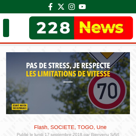
Flash
,
SOCIETE
,
TOGO
,
Une
Publié le
lundi 17 septembre 2018,
par
Bienvenu SAVI