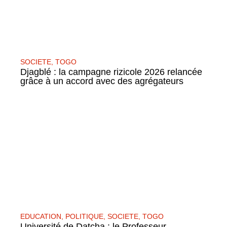
SOCIETE
,
TOGO
Djagblé : la campagne rizicole 2026 relancée
grâce à un accord avec des agrégateurs
EDUCATION
,
POLITIQUE
,
SOCIETE
,
TOGO
Université de Datcha : le Professeur