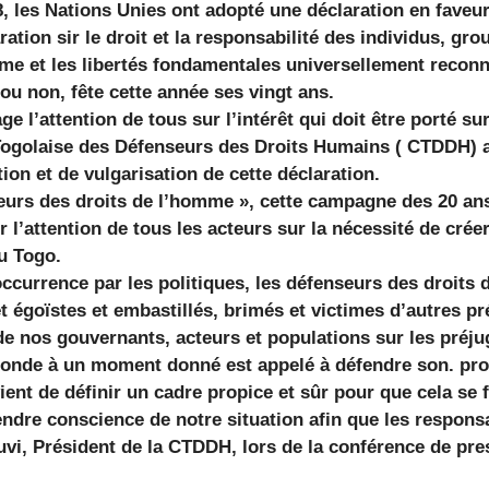
 les Nations Unies ont adopté une déclaration en faveur
ation sir le droit et la responsabilité des individus, gro
me et les libertés fondamentales universellement reconn
s ou non, fête cette année ses vingt ans.
 l’attention de tous sur l’intérêt qui doit être porté sur
 Togolaise des Défenseurs des Droits Humains ( CTDDH) 
on et de vulgarisation de cette déclaration.
urs des droits de l’homme », cette campagne des 20 ans 
r l’attention de tous les acteurs sur la nécessité de cré
u Togo.
’occurrence par les politiques, les défenseurs des droits
t égoïstes et embastillés, brimés et victimes d’autres pr
de nos gouvernants, acteurs et populations sur les préju
 monde à un moment donné est appelé à défendre son. pro
ient de définir un cadre propice et sûr pour que cela se 
dre conscience de notre situation afin que les responsa
vi, Président de la CTDDH, lors de la conférence de pr