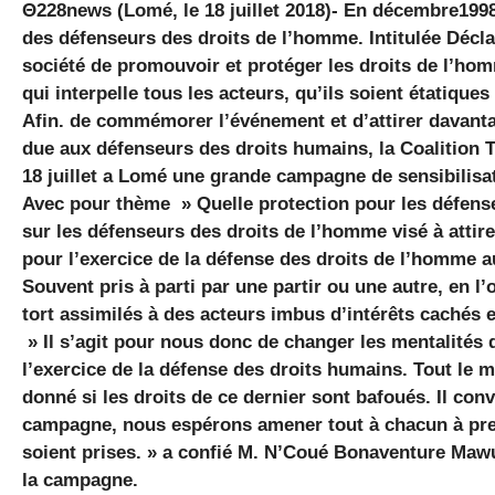
Θ228news (Lomé, le 18 juillet 2018)- En décembre1998,
des défenseurs des droits de l’homme. Intitulée Déclar
société de promouvoir et protéger les droits de l’hom
qui interpelle tous les acteurs, qu’ils soient étatique
Afin. de commémorer l’événement et d’attirer davantage
due aux défenseurs des droits humains, la Coalition
18 juillet a Lomé une grande campagne de sensibilisati
Avec pour thème » Quelle protection pour les défense
sur les défenseurs des droits de l’homme visé à attire
pour l’exercice de la défense des droits de l’homme a
Souvent pris à parti par une partir ou une autre, en l
tort assimilés à des acteurs imbus d’intérêts cachés e
» Il s’agit pour nous donc de changer les mentalités 
l’exercice de la défense des droits humains. Tout le
donné si les droits de ce dernier sont bafoués. Il conv
campagne, nous espérons amener tout à chacun à pren
soient prises. » a confié M. N’Coué Bonaventure Mawu
la campagne.