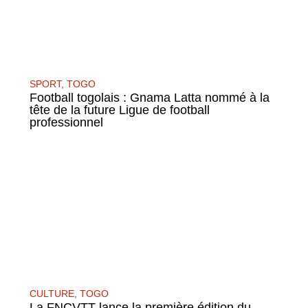
SPORT
,
TOGO
Football togolais : Gnama Latta nommé à la
tête de la future Ligue de football
professionnel
CULTURE
,
TOGO
La FNCVTT lance la première édition du