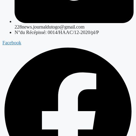
228news.journaldutogo@gmail.com
N°du Récépissé: 0014/HAAC/12-2020/pl/P
Facebook