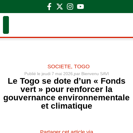
SOCIETE
,
TOGO
Publié le
jeudi 7 mai 2026,
par
Bienvenu SAVI
Le Togo se dote d’un « Fonds
vert » pour renforcer la
gouvernance environnementale
et climatique
Partager cet article via