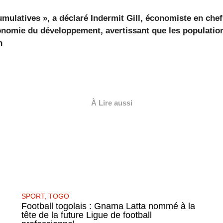
mulatives », a déclaré Indermit Gill, économiste en che
onomie du développement, avertissant que les population
n
À Lire aussi
SPORT
,
TOGO
Football togolais : Gnama Latta nommé à la
tête de la future Ligue de football