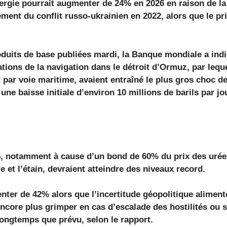
nergie pourrait augmenter de 24% en 2026 en raison de l
ement du conflit russo-ukrainien en 2022, alors que le pr
duits de base publiées mardi, la Banque mondiale a indi
ations de la navigation dans le détroit d’Ormuz, par leque
par voie maritime, avaient entraîné le plus gros choc d
une baisse initiale d’environ 10 millions de barils par jo
6, notamment à cause d’un bond de 60% du prix des urées
 et l’étain, devraient atteindre des niveaux record.
enter de 42% alors que l’incertitude géopolitique alimen
encore plus grimper en cas d’escalade des hostilités ou s
longtemps que prévu, selon le rapport.