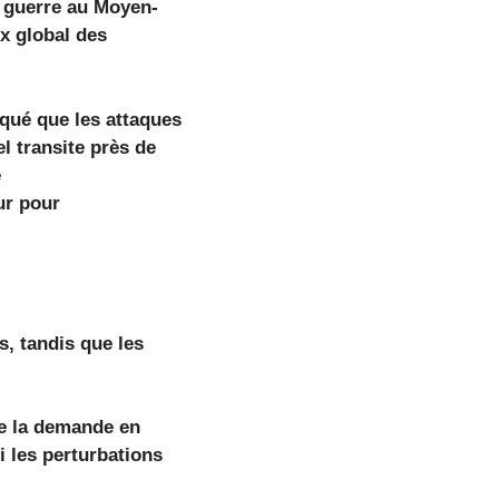
a guerre au Moyen-
ix global des
qué que les attaques
l transite près de
e
ur pour
, tandis que les
te la demande en
i les perturbations