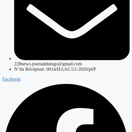
228news.journaldutogo@gmail.com
N°du Récépissé: 0014/HAAC/12-2020/pl/P
Facebook