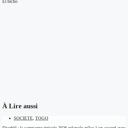
El bicho
À Lire aussi
SOCIETE
,
TOGO
Djagblé : la campagne rizicole 2026 relancée grâce à un accord avec