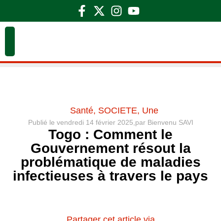
Santé
,
SOCIETE
,
Une
Publié le
vendredi 14 février 2025,
par
Bienvenu SAVI
Togo : Comment le
Gouvernement résout la
problématique de maladies
infectieuses à travers le pays
Partager cet article via