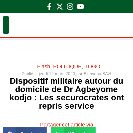
Flash
,
POLITIQUE
,
TOGO
Publié le
jeudi 12 mars 2020,
par
Bienvenu SAVI
Dispositif militaire autour du
domicile de Dr Agbeyome
kodjo : Les securocrates ont
repris service
Partager cet article via