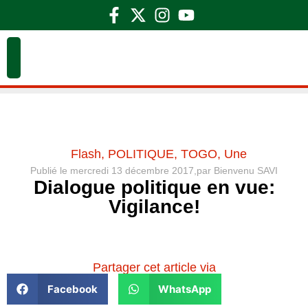
Flash
,
POLITIQUE
,
TOGO
,
Une
Publié le
mercredi 13 décembre 2017,
par
Bienvenu SAVI
Dialogue politique en vue:
Vigilance!
Partager cet article via
Facebook
WhatsApp