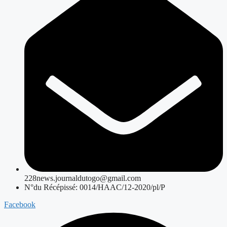
228news.journaldutogo@gmail.com
N°du Récépissé: 0014/HAAC/12-2020/pl/P
Facebook