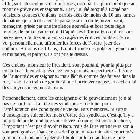
affligeant : des enfants, en uniformes, occupant la place publique au
motif de grève des enseignants. Hier, j’ai été bloqué à Lomé par
plusieurs groupes d’enfants, parfois âgés de moins de 10 ans, armés
de bâtons qui interdisaient le passage sur la route, invectivant,
menaçant, grisés par une insolence nouvelle et hors toute règle
morale, de tout encadrement. D’après les informations qui me sont
parvenues, d’autres auraient saccagés des édifices publics. J’en ai
vu, personnellement, affronter les forces de l’ordre, jeter des
cailloux. A moins de 10 ans, ils ont affronté des policiers, gendarmes
et militaires, et parfois, ils ont pris le dessus.
Ces enfants, monsieur le Président, sont pourtant, pour la plus part
en tout cas, bien éduqués chez leurs parents, respectueux à l’école
de l’autorité des enseignants, mais lâchés comme des fauves dans la
rue, ils sont en train de goutter à une liberté vénéneuse, et ceci en fait
des citoyens incertains demain.
Personnellement, entre les enseignants et le gouvernement, je n’ai
pas de parti pris. Le rôle des syndicats est de lutter pour
l’amélioration des conditions de vie de leurs membres. Si autant
d’enseignants suivent les mots d’ordre des syndicats, c’est qu’il y a
un problème de fond que vous devez résoudre. Et en toute chose,
l’important n’est pas d’avoir raison, mais de faire entendre raison à
son protagoniste. Dans ce cas de figure, ni vos ministres concernés
(qui ont eu tendance à jeter de l’huile sur le feu au lieu de faire