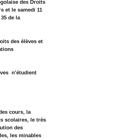
golaise des Droits
s et le samedi 11
 35 de la
oits des élèves et
ations
èves n’étudient
des cours, la
 scolaires, le très
lution des
es, les minables