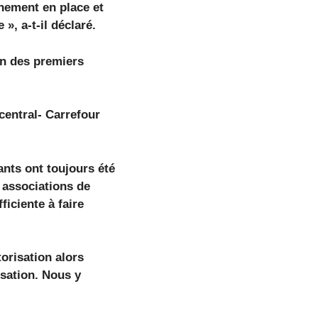
nement en place et
», a-t-il déclaré.
ion des premiers
entral- Carrefour
ants ont toujours été
 associations de
iciente à faire
orisation alors
isation. Nous y