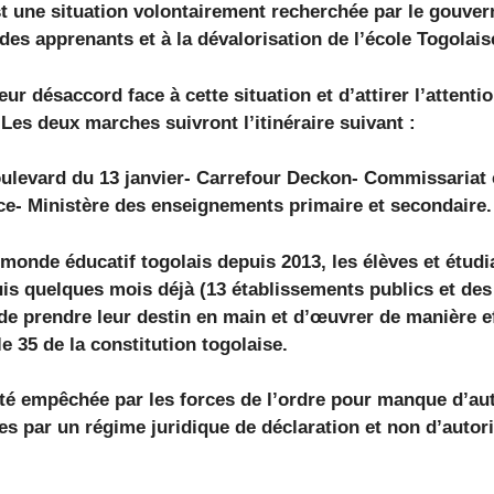
st une situation volontairement recherchée par le gouver
s apprenants et à la dévalorisation de l’école Togolaise 
ur désaccord face à cette situation et d’attirer l’attent
 Les deux marches suivront l’itinéraire suivant :
levard du 13 janvier- Carrefour Deckon- Commissariat c
ce- Ministère des enseignements primaire et secondaire.
monde éducatif togolais depuis 2013, les élèves et étudi
is quelques mois déjà (13 établissements publics et des
de prendre leur destin en main et d’œuvrer de manière eff
le 35 de la constitution togolaise.
été empêchée par les forces de l’ordre pour manque d’aut
s par un régime juridique de déclaration et non d’autor