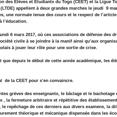
on des Elèves et Etudiants du Togo (CEET) et la Ligue To
 (LTDE) appellent à deux grandes marches le jeudi 9 mar
, une normale tenue des cours et le respect de l’article
à l’éducation.
lundi 6 mars 2017, où ces associations de défense des dr
ciété civile à se joindre à la manif ainsi qu’aux organis
lais à jouer leur rôle pour une sortie de crise.
ait que depuis le début de cette année académique, les él
ral de la CEET pour s’en convaincre.
antes grèves des enseignants, le bâclage et le bachotage 
, la fermeture arbitraire et répétitive des établissements
, le repêchage de ces derniers aux divers examens, la di
urement théorique et mécanique dispensée dans les écol